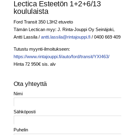
Lectica Esteetön 1+2+6/13
koululaista
Ford Transit 350 L3H2 etuveto
Tämän Lectican myy: J. Rinta-Jouppi Oy Seinäjoki,
Antti Lassila /
antti.lassila@rintajouppi.fi
/ 0400 669 409
Tutustu myynti-ilmoitukseen:
https://www.rintajouppi.fi/auto/ford/transit/YXI463/
Hinta 72 950€ sis. alv
Ota yhteyttä
Nimi
Sähköposti
Puhelin