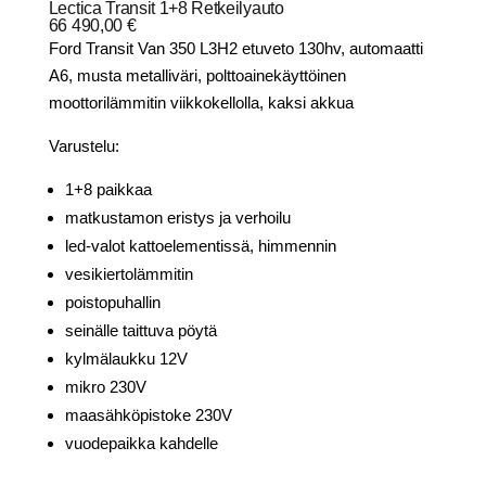
Lectica Transit 1+8 Retkeilyauto
66 490,00 €
Ford Transit Van 350 L3H2 etuveto 130hv, automaatti
A6, musta metalliväri, polttoainekäyttöinen
moottorilämmitin viikkokellolla, kaksi akkua
Varustelu:
1+8 paikkaa
matkustamon eristys ja verhoilu
led-valot kattoelementissä, himmennin
vesikiertolämmitin
poistopuhallin
seinälle taittuva pöytä
kylmälaukku 12V
mikro 230V
maasähköpistoke 230V
vuodepaikka kahdelle